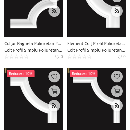
English
Romanian
Colțar Baghetă Poliuretan 26x26 cm Model Neted
Element Colț Profil Poliuretan pentru Baghetă 13x13 cm
Colț Profil Simplu Poliuretan Coltar de Brau Simplu Decoratiuni Casa polure
Colț Profil Simplu Poliuretan Coltar de Brau Simplu Decoratiuni Casa polure
0
0
Reducere 10%
Reducere 10%