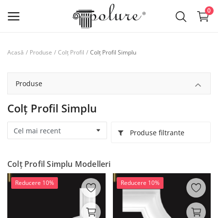
0
Colț Profil Simplu
Acasă
Produse
Colț Profil
Produse
lista de dorințe
Produse
Contact
Colț Profil Simplu
Despre noi
Produse filtrante
Log in
Colț Profil Simplu Modelleri
Inregistreaza-te
Reducere 10%
Reducere 10%
RON (lei)
Limba