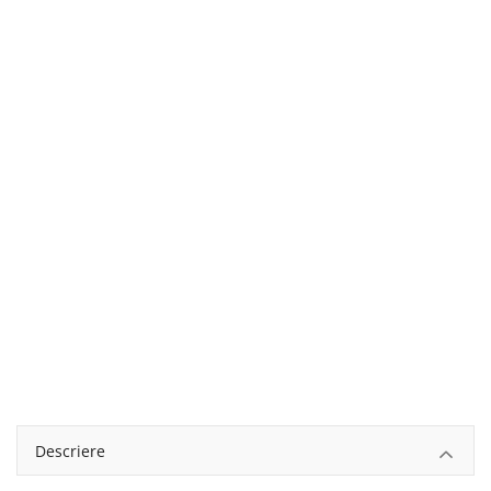
English
Romanian
Descriere