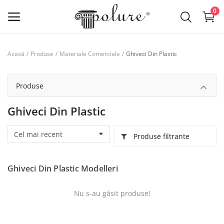
0
Ghiveci Din Plastic
Acasă
Produse
Materiale Comerciale
Produse
lista de dorințe
Produse
Contact
Ghiveci Din Plastic
Despre noi
Produse filtrante
Log in
Ghiveci Din Plastic Modelleri
Inregistreaza-te
Nu s-au găsit produse!
RON (lei)
Limba