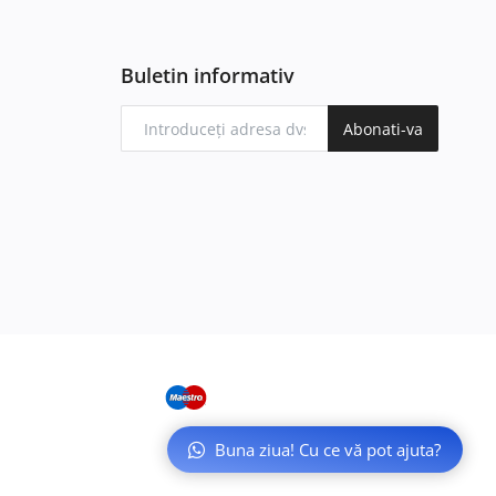
Buletin informativ
Abonati-va
Buna ziua! Cu ce vă pot ajuta?