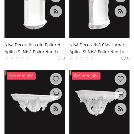
English
Romanian
Nisa Decorativa din Poliuretan Clasica P09 25x68x107 cm
Nisă Decorativă Clasic Aparentă din Poliuretan 20x51x94 cm
Aplica Și Nișă Poliuretan Lumina de Perete si Nisa Decoratiuni Casa polure
Aplica Și Nișă Poliuretan Lumina de Perete si Nisa Decoratiuni Casa polure
0
0
Reducere 10%
Reducere 10%