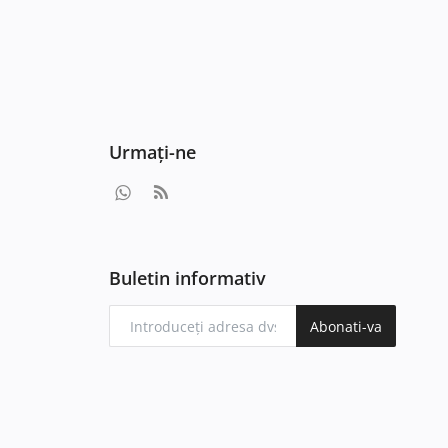
Urmați-ne
Buletin informativ
Abonati-va