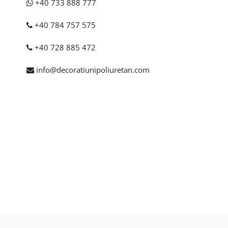
+40 733 888 777
+40 784 757 575
+40 728 885 472
info@decoratiunipoliuretan.com