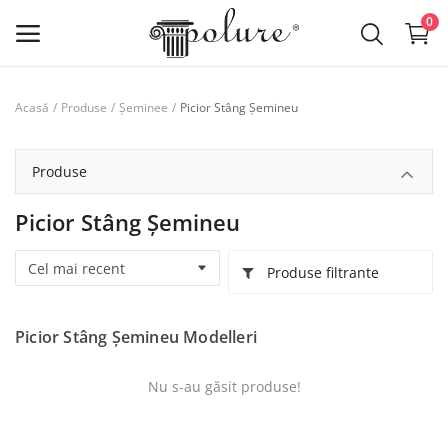
0
Picior Stâng Șemineu
Acasă
Produse
Șeminee
Produse
lista de dorințe
Produse
Contact
Picior Stâng Șemineu
Despre noi
Produse filtrante
Log in
Picior Stâng Șemineu Modelleri
Inregistreaza-te
Nu s-au găsit produse!
RON (lei)
Limba