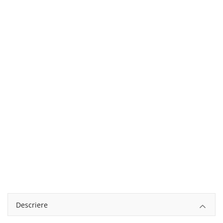
English
Romanian
Descriere