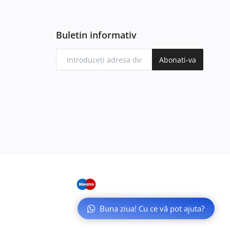
Buletin informativ
Abonati-va
Buna ziua! Cu ce vă pot ajuta?