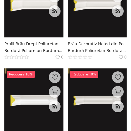
English
Romanian
Profil Brâu Drept Poliuretan 10x2 cm pentru Perete
Brâu Decorativ Neted din Poliuretan 3x10 cm P85408
Bordură Poliuretan Bordura Brau Decoratiuni Casa polure
Bordură Poliuretan Bordura Brau Decoratiuni Casa polure
0
0
Reducere 10%
Reducere 10%