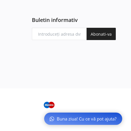
Buletin informativ
Abonati-va
Buna ziua! Cu ce vă pot ajuta?