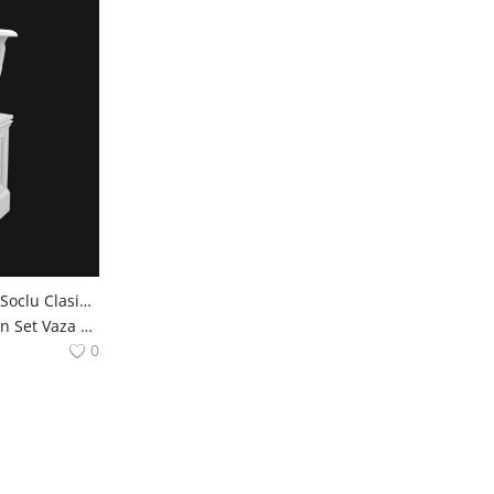
Ghiveci Decorativ Cu Soclu Clasic 48x48x107 cm Poliuretan
Set Ghivece Poliuretan Set Vaza Modele Decoratiuni Casa polure
0