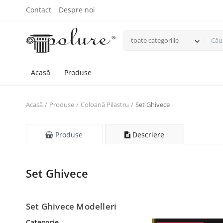
Contact
Despre noi
toate categoriile
Acasă
Produse
Acasă
Produse
Coloană Pilastru
Set Ghivece
Produse
Descriere
Set Ghivece
Set Ghivece Modelleri
Categorie