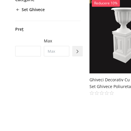
Reducere 10%
Set Ghivece
Preț
Max