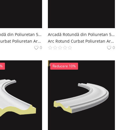
Arcadă Rotundă din Poliuretan 5x98x15 cm Profil
Arcadă Rotundă din Poliuretan 5x124 cm Profil Curbat
Arc Rotund Curbat Poliuretan Arcade Decoratiuni Casa polure
Arc Rotund Curbat Poliuretan Arcade Decoratiuni Casa polure
0
0
0%
Reducere 10%