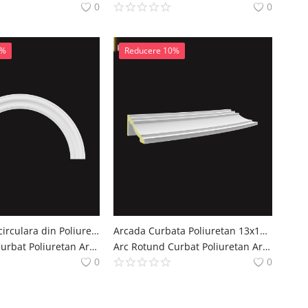
0
0
0%
Reducere 10%
Arcada Semicirculara din Poliuretan 11x131x66 cm Decor
Arcada Curbata Poliuretan 13x119 cm pentru Usi si Ferestre
Arc Rotund Curbat Poliuretan Arcade Decoratiuni Casa polure
Arc Rotund Curbat Poliuretan Arcade Decoratiuni Casa polure
0
0