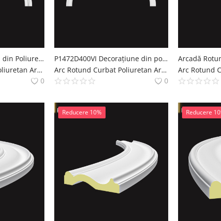
Arcada Semicirculara din Poliuretan 14x477x239 cm
P1472D400VI Decorațiune din poliuretan pentru margine de arcada semirotunda de exterior. Modele de profile pentru arcade.
Arc Rotund Curbat Poliuretan Arcade Decoratiuni Casa polure
Arc Rotund Curbat Poliuretan Arcade Decoratiuni Casa polure
0
0
Reducere 10%
Reducere 1