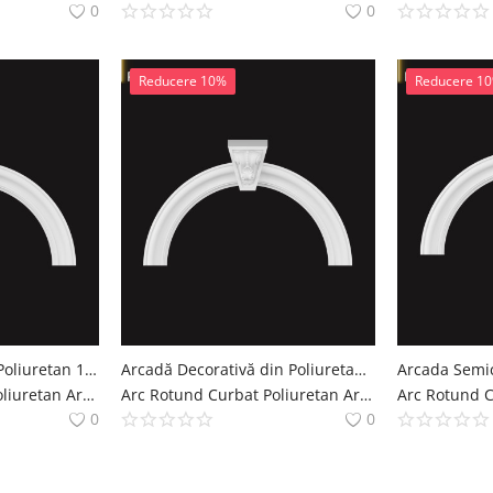
0
0
Reducere 10%
Reducere 1
Arcada Rotunda din Poliuretan 17x131 cm Usi si Ferestre
Arcadă Decorativă din Poliuretan 131x80 cm cu Cheie de Boltă
Arc Rotund Curbat Poliuretan Arcade Decoratiuni Casa polure
Arc Rotund Curbat Poliuretan Arcade Decoratiuni Casa polure
0
0