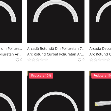
Arcada Semicirculara din Poliuretan 9x251x126 cm
Arcadă Rotundă Din Poliuretan 7x199x99 cm Decor
Arc Rotund Curbat Poliuretan Arcade Decoratiuni Casa polure
Arc Rotund Curbat Poliuretan Arcade Decoratiuni Casa polure
0
0
Reducere 10%
Reducere 1