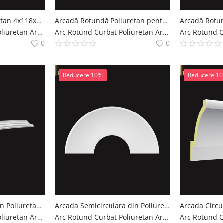
Arc Arcuit din Poliuretan 4x118x30 cm Profile Lise
Arcadă Rotundă Poliuretan pentru Usi si Ferestre 3x105 cm
Arc Rotund Curbat Poliuretan Arcade Decoratiuni Casa polure
Arc Rotund Curbat Poliuretan Arcade Decoratiuni Casa polure
0
0
Reducere 10%
Reducere 1
Arc Curbat Rotund din Poliuretan 8x125x31 cm
Arcada Semicirculara din Poliuretan 24x176x88 cm
Arc Rotund Curbat Poliuretan Arcade Decoratiuni Casa polure
Arc Rotund Curbat Poliuretan Arcade Decoratiuni Casa polure