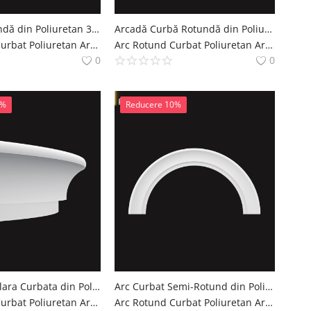
Arcadă Rotundă din Poliuretan 3x113x22 cm pentru Uși și Ferestre
Arcadă Curbă Rotundă din Poliuretan 3x93 cm Decorativă
Arc Rotund Curbat Poliuretan Arcade Decoratiuni Casa polure
Arc Rotund Curbat Poliuretan Arcade Decoratiuni Casa polure
0
0
0%
Reducere 10%
Arcada Circulara Curbata din Poliuretan 30x109x30 cm
Arc Curbat Semi-Rotund din Poliuretan 19x231x116 cm
Arc Rotund Curbat Poliuretan Arcade Decoratiuni Casa polure
Arc Rotund Curbat Poliuretan Arcade Decoratiuni Casa polure