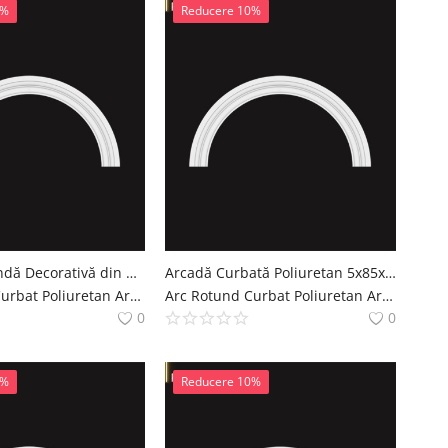
0%
Reducere 10%
Arcadă Rotundă Decorativă din Poliuretan 105x52 cm
Arcadă Curbată Poliuretan 5x85x43 cm Model Rotund
Arc Rotund Curbat Poliuretan Arcade Decoratiuni Casa polure
Arc Rotund Curbat Poliuretan Arcade Decoratiuni Casa polure
0
0
0%
Reducere 10%