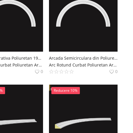
Arcada Decorativa Poliuretan 192x11 cm pentru Usi si Ferestre
Arcada Semicirculara din Poliuretan 9x311x156 cm
Arc Rotund Curbat Poliuretan Arcade Decoratiuni Casa polure
Arc Rotund Curbat Poliuretan Arcade Decoratiuni Casa polure
0
0
0%
Reducere 10%