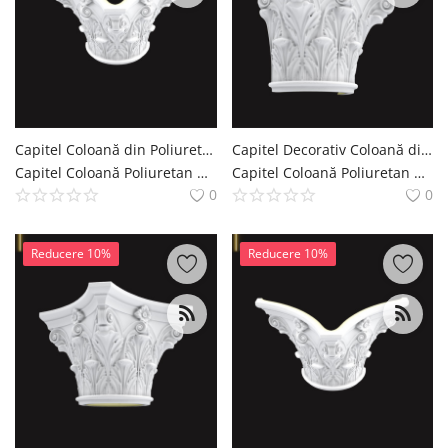
English
Romanian
Capitel Coloană din Poliuretan 69x137x84 cm Cu Volute
Capitel Decorativ Coloană din Poliuretan 54x109 cm
Capitel Coloană Poliuretan Coloana si Capitel Decoratiuni Casa polure
Capitel Coloană Poliuretan Coloana si Capitel Decoratiuni Casa polure
0
0
Reducere 10%
Reducere 10%