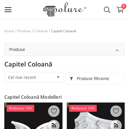
0
Capitel Coloană
Acasă
Produse
Coloană
Produse
lista de dorințe
Produse
Contact
Capitel Coloană
Despre noi
Produse filtrante
Log in
Capitel Coloană Modelleri
Inregistreaza-te
Reducere 10%
Reducere 10%
RON (lei)
Limba