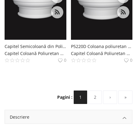
Capitel Semicoloană din Poliuretan 14x28 cm Model Clasic
P5220D Coloana poliuretan doric, ionic, corintic .Coloane decorative din poliuretan
Capitel Coloană Poliuretan Coloana si Capitel Decoratiuni Casa polure
Capitel Coloană Poliuretan Coloana si Capitel Decoratiuni Casa polure
0
0
Pagini :
1
2
›
»
Descriere