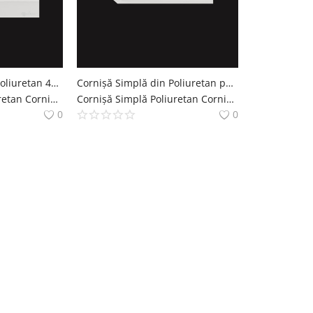
Cornișă Netedă din Poliuretan 4x22 cm Profil Decorativ Tavan
Cornișă Simplă din Poliuretan pentru Tavan 5x10 cm
Cornișă Simplă Poliuretan Cornise Simple Decoratiuni Casa polure
Cornișă Simplă Poliuretan Cornise Simple Decoratiuni Casa polure
0
0