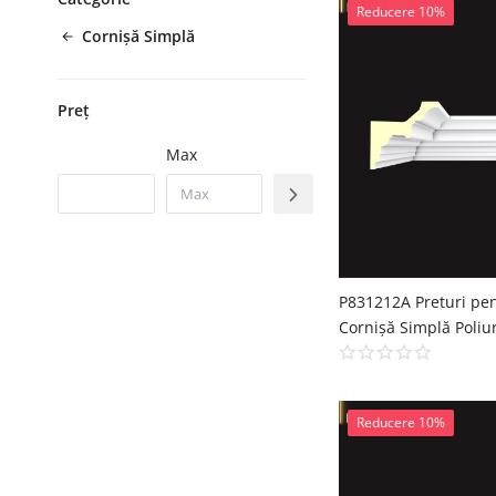
Reducere 10%
Cornișă Simplă
Preț
Max
Reducere 10%