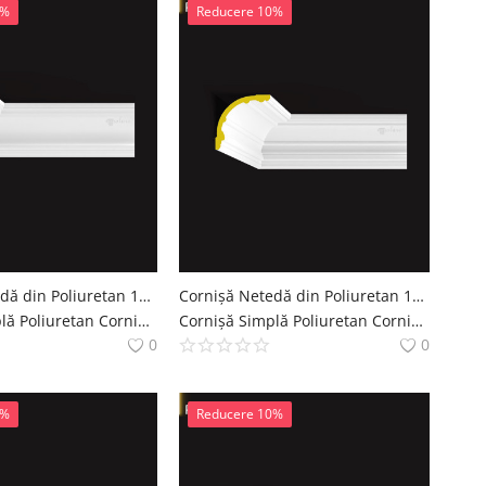
0%
Reducere 10%
Cornișă Netedă din Poliuretan 11x15 cm Profil Tavan
Cornișă Netedă din Poliuretan 18x18 cm pentru Tavan
Cornișă Simplă Poliuretan Cornise Simple Decoratiuni Casa polure
Cornișă Simplă Poliuretan Cornise Simple Decoratiuni Casa polure
0
0
0%
Reducere 10%