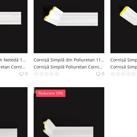
Cornișă din Poliuretan Netedă 10x10 cm Profil Tavan
Cornișă Simplă din Poliuretan 11x13 cm pentru Tavan
Cornișă Simplă Poliuretan Cornise Simple Decoratiuni Casa polure
Cornișă Simplă Poliuretan Cornise Simple Decoratiuni Casa polure
0
0
Reducere 10%