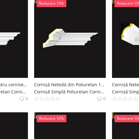
Reducere 10%
Reducere 1
P831212A Preturi pentru cornise simplu de perete din poliuretan pentru decorare tavane
Cornișă Netedă din Poliuretan 13x13 cm Decor Interior
Cornișă Simplă Poliuretan Cornise Simple Decoratiuni Casa polure
Cornișă Simplă Poliuretan Cornise Simple Decoratiuni Casa polure
0
0
Reducere 10%
Reducere 1