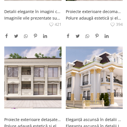
Detalii elegante în imagini clasice ale vilei semnate de Polure
Proiecte exterioare decomandate în stil clasic cu Polure, punctul de întâlnire al esteticii și eleganței
Imaginile vile prezentate sub titlul de Classic Fine Taste Elegant Details in Vila Imagini semnate de Polure reprezinta designurile de vile in stil clasic care reflecta intelegerea estetica perfecta a lui Polure.Echipa de experti a lui Polure modeleaza proiectele de vile prin planificarea atenta a fiecarui detaliu.Detaliile elegante care stau in picioare. în aceste proiecte sunt realizate cu o manoperă fină și adaugă caracter la designul vilelor. Imaginile vilei Polure sub titlul Classic Fine Taste reflectă o estetică impecabilă împodobită cu modele bogate, reliefuri, coloane și ornamente. Aceste imagini vizuale își propun să inspire fanii clasicului. vile în stil.
Polure adaugă estetică și eleganță caselor dvs. cu proiectele exterioare decomandate în stil clasic distribuite pe site-ul său.Veți găsi o interpretare originală și impresionantă a stilului clasic în proiectele noastre cu atenție la detalii.Echipa cu experiență a Polure transformă casa visurilor dvs. în realitate oferind solutii speciale pentru dvs. Fiecare proiect este conceput cu armonie arhitecturala, atractivitate vizuala si materiale de calitate.
421
394
Proiecte exterioare detașate în stil clasic, care oferă estetică și eleganță împreună cu Polure
Eleganță ascunsă în detalii Exemple de proiecte de vilă clasică
Polure adaugă estetică și eleganță caselor dvs. prin proiectele sale exterioare decomandate în stil clasic.Prioritatezăm armonia arhitecturală și atractivitatea vizuală, acordând atenție detaliilor din proiectele noastre împărtășite pe site.Designele originale Polure îmbină eleganța stilului clasic cu detaliile moderne, dându-vă caselor un caracter unic.Echipa Polure, care vă oferă soluții speciale, vă ascultă dorințele și vă creează visele.transformă casa în realitate
Eleganța ascunsă în detalii Imaginile prezentate sub titlul Exemple de proiecte de vile clasice reflectă proiectele de vile în stil clasic proiectate și construite de compania Polure cu o manopera perfectă.În aceste proiecte, detaliile dezvăluie o eleganță ascunsă și fascinează privirile. Reliefuri, coloane, arcade si alte decoratiuni create cu materiale poliuretanice de la Polure adauga o estetica unica vilelor.Proiectele implementate cu fiecare detaliu atent atent ofera eleganta si estetica impreuna.Proiectele de vile sub titlul de Eleganta Ascunsa in Detalii ofera un festin vizual pentru cei care imbratiseaza clasicul stil.