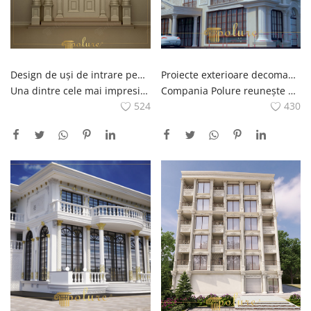
Design de uși de intrare pentru vilă Majestik Lasă-ți ușa de intrare ca Platon
Proiecte exterioare decomandate in stil clasic cu Polure, case unde estetica si eleganta se intalnesc
Una dintre cele mai impresionante moduri de a-ți întâmpina vizitatorii este să adaugi o notă strălucitoare ușii de la intrarea vilei tale Coloanele adânc sculptate și suprastructura arcuită poartă urmele arhitecturii antice grecești și romane, designul minimalist al ușii aduce o notă modernă. care va adăuga noblețe zonei tale de intrare cu detalii bogate, linii elegante și materiale de calitate, va fascina pe toți cei care vin la tine acasă.
Compania Polure reunește estetica și eleganța prin împărtășirea proiectelor sale exterioare decomandate în stil clasic pe site-ul său.În aceste proiecte ies în evidență detaliile arhitecturale originale, materialele de calitate și casele construite cu manopera meticuloasă.Echipa de experți Polure răspunde așteptărilor clienților săi oferind solutii speciale in fiecare proiect Fatade exterioare decomandate in stil clasic pe site-ul nostru Va puteti imagina in atmosfera magica a locuintei dumneavoastra explorand proiectele acesteia.
524
430