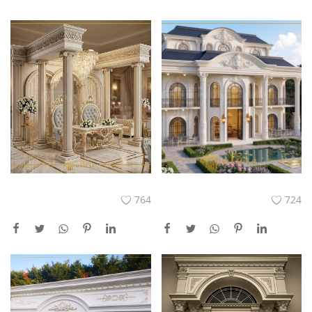
764
724