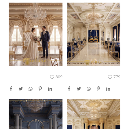
809
779