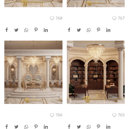
768
767
766
765