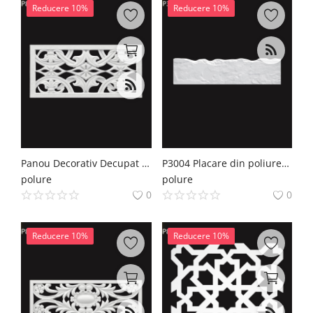
Reducere 10%
Reducere 10%
Panou Decorativ Decupat din Poliuretan 38x80 cm cu Ornamente
P3004 Placare din poliuretan
polure
polure
0
0
Reducere 10%
Reducere 10%