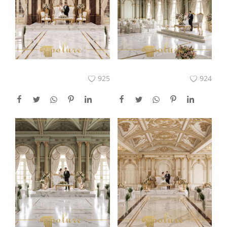
925
924