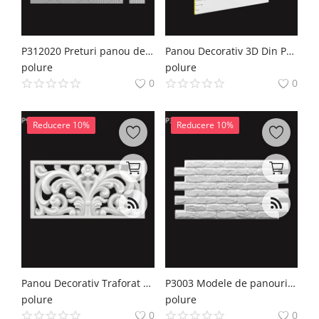
P312020 Preturi panou decorativ placare din spuma rigida prefabricata din poliuretan
Panou Decorativ 3D Din Poliuretan 60x60 cm Traforat
polure
polure
0
0
Reducere 10%
Reducere 10%
Panou Decorativ Traforat din Poliuretan 40x78 cm Model Clasic
P3003 Modele de panouri decorative din poliuretan
polure
polure
0
0