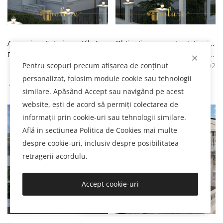
Amenajare Exterioara Vila Estetica si Functionala Decorare Exterioara Vila
Obțineți un aspect estetic și modern cu designul exterior al vilei
Decorarea exterioară a vilei este o modalitate perfectă de a înfrumuseța exteriorul casei dvs. și de a reflecta stilul dvs. personal.Cu o abordare orientată spre estetică și funcționalitate, decorarea exterioară a vilei vă extinde spațiul de locuit prin amenajarea impresionantă a grădinii, terasei, piscinei și a altor zone deschise. Folosind plantele, mobilierul, iluminatul și elementele decorative potrivite, îți poți transforma spațiul exterior într-o evadare relaxantă.Cu un design personalizat care reflectă stilul tău unic, decorul exterior al vilei creează o atmosferă pe care vecinii și oaspeții tăi o vor admira. subliniază-ți puternic exteriorul alegând culori, modele și materiale care se potrivesc gustului tău estetic.Decorarea exterioară a vilei va crea o viață plăcută pentru tine și pentru cei dragi atât prin atractivitatea sa vizuală, cât și prin utilizarea practică.Redescoperă spațiul exterior al casei tale cu o vilă decor exterior special conceput pentru tine si cufunda-te in poala naturii.
Obțineți un aspect estetic și modern cu designul exterior al vilei. Exteriorul casei dvs. creează prima impresie care vă întâmpină pe dvs. și pe oaspeții dvs. De aceea, designul exteriorului dvs. este important. Pentru a obține un aspect estetic și modern, designul exterior al vilei joacă un rol important. rol important.Echipa noastra profesionista de design infrumuseteaza exteriorul vilei.si va ofera o varietate de optiuni de design si decor pentru a evidentia caracteristicile arhitecturale existente.Oferim solutii personalizate, tinand cont de preferintele si stilul dumneavoastra.Folosim materiale, culori si texturi diferite. pentru a realiza un aspect estetic si modern.Folosim diverse materiale precum sticla,lemnul si metalul in designul exterior al vilei pentru a crea un aspect contemporan.Putem crea un stil.In acelasi timp, putem oferi un aspect rustic sau clasic cu materiale precum piatra naturală sau cărămidă. Elemente precum iluminatul, amenajările plantelor și detaliile sunt de asemenea importante în designul exterior al vilei. Iluminatul bine planificat face ca exteriorul vilei să arate impresionant zi și noapte. Amenajările cu plante adaugă o notă naturală și adaugă mediului înconjurător .Creeaza un aspect armonios.Designul exterior al vilei este o ocazie de neratat pentru cei care doresc sa obtina un aspect estetic si modern.Puteti transforma designul exterior al vilei de vis in realitate contactand echipa noastra profesionista de proiectare.Cu exteriorul vilei. design, care ofera calitate si durabilitate alaturi de estetica si modernitate, iti poti face casa vizibila din exterior. poti sa o faci receptiva
Pentru scopuri precum afișarea de conținut
303
302
personalizat, folosim module cookie sau tehnologii
similare. Apăsând Accept sau navigând pe acest
website, ești de acord să permiți colectarea de
informații prin cookie-uri sau tehnologii similare.
Află in sectiunea Politica de Cookies mai multe
despre cookie-uri, inclusiv despre posibilitatea
retragerii acordulu.
Accept cookie-uri
Buna ziua! Cu ce vă pot ajuta?