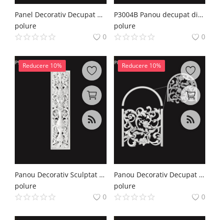
Panel Decorativ Decupat din Poliuretan 57x57x4 cm
P3004B Panou decupat din poliuretan
polure
polure
0
0
Reducere 10%
Reducere 10%
Panou Decorativ Sculptat din Poliuretan 160x40 cm
Panou Decorativ Decupat din Poliuretan 142x99 cm
polure
polure
0
0