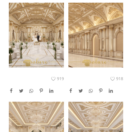
919
918