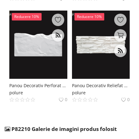
Reducere 10%
Reducere 10%
Panou Decorativ Perforat din Poliuretan Model Sculptat 9x144 cm
Panou Decorativ Reliefat Din Poliuretan 30x95 cm
polure
polure
0
0
P82210 Galerie de imagini produs folosit