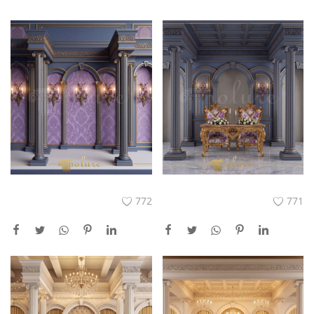
772
771