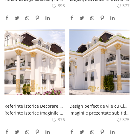
393
377
Referințe istorice Decorare vilă clasică cu Polure
Design perfect de vile cu Classic Elegans Polure
Referințe istorice Imaginile prezentate sub titlul de Decorare clasică a vilei cu Polure reflectă decorul clasic al vilei proiectat de compania Polure cu o înțelegere unică.În aceste proiecte, referințele istorice se întâlnesc cu stilul de viață modern, magia trecutului se îmbină cu confortul de astăzi. elementele create cu materialele poliuretanice Polure adaugă o atmosferă unică spațiilor interioare și exterioare.Detalii perfecte.Reliefurile, coloanele și arcadele adaugă caracter și identitate estetică decorului vilei.Aceste proiecte sub titlul de Referințe Istorice oferă o experiență unică pentru cei care iubesc stilul clasic.
Imaginile prezentate sub titlul Perfect Villa Designs with Classic Elegans Polure reflectă proiectele extraordinare de vile clasice purtând semnătura companiei Polure.Aceste design de vile orbiesc privirea oferind o eleganță și o eleganță perfecte.Eleganța stilului arhitectural clasic se întâlnește cu confortul vieții moderne în aceste proiecte, în care fiecare detaliu este gândit cu atenție și aplicat cu expertiză.Reliefurile, coloanele și arcadele din poliuretan Polure realizate cu materiale adaugă o estetică unică designurilor de vile.Aceste vile sub titlul de Eleganță Clasică oferă o opțiune perfectă pentru cei care caută confort și estetică împreună.
376
375