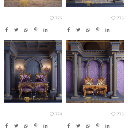
776
775
774
773