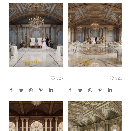
927
926