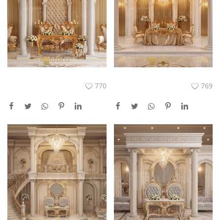
770
769