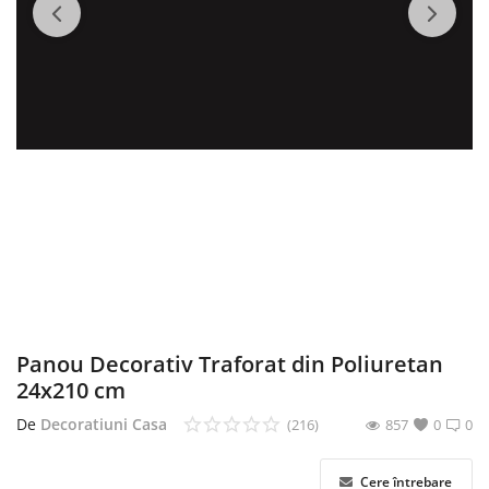
English
Romanian
Panou Decorativ Traforat din Poliuretan
24x210 cm
De
Decoratiuni Casa
(216)
857
0
0
Cere întrebare