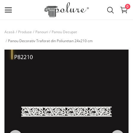
0
Acasă
Produse
Panouri
Panou Decupat
Produse
Panou Decorativ Traforat din Poliuretan 24x210 cm
lista de dorințe
Contact
Despre noi
Log in
Inregistreaza-te
RON (lei)
Limba