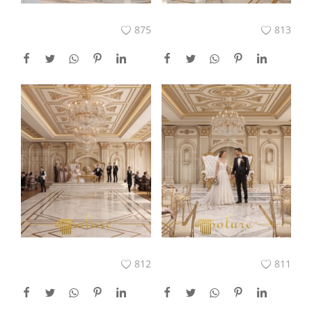
875
813
812
811