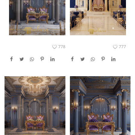
778
777