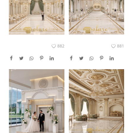
882
881