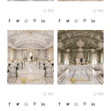
923
922
921
920