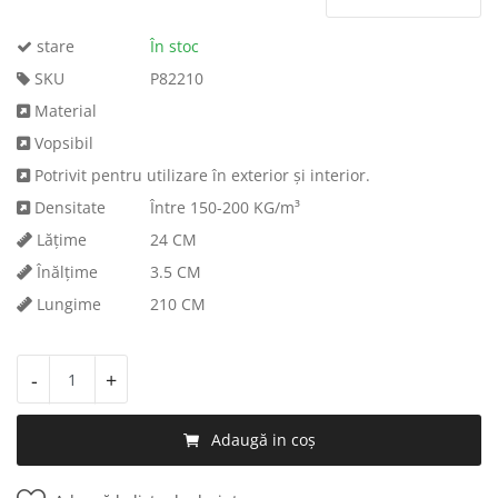
stare
În stoc
SKU
P82210
Material
Vopsibil
Potrivit pentru utilizare în exterior și interior.
Densitate
Între 150-200 KG/m³
Lăţime
24 CM
Înălţime
3.5 CM
Lungime
210 CM
-
+
Adaugă in coş