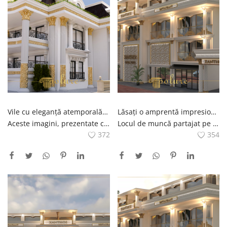
Vile cu eleganță atemporală, construite în stil clasic
Lăsați o amprentă impresionantă în proiectele exterioare clasice la locul de muncă cu Polure
Aceste imagini, prezentate cu titlul Timeless Elegance Villas Built in Classic Style, reprezintă un exemplu unic de proiecte de vile în stil clasic.Construite de echipa de experți a companiei Polure, aceste vile uimesc prin eleganța și estetica lor.Urmele arhitecturii clasice răspund nevoilor. a vieții moderne în aceste proiecte, în care fiecare detaliu este atent luat în considerare.Interiorul vilei În timp ce materialele poliuretanice folosite la exterior oferă durabilitate și atracție vizuală, detalii precum reliefuri, coloane și arcade completează măreția Aceste vile, care se remarcă prin eleganță atemporală, oferă spații de vis pentru cei care îmbrățișează stilul clasic.
Locul de muncă partajat pe site-ul web Polure atrage atenția prin proiectele sale clasice exterioare. Lucrează cu proiectele exterioare clasice ale Polure pentru a crea un efect de neuitat la locul de muncă. Proiectele noastre, care se remarcă prin detaliile lor estetice și originale, reprezintă puternic locul de muncă. la locul de muncă o atmosferă clasică cu calitate și expertiză Polure și diferențiază-te de concurenții tăi
372
354