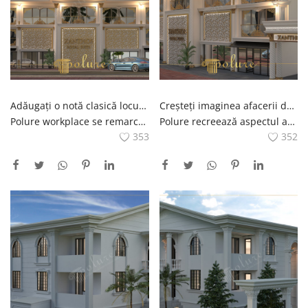
Adăugați o notă clasică locului dvs. de muncă cu Polure, faceți diferența cu proiecte impresionante de exterior la locul de muncă
Creșteți imaginea afacerii dvs. cu proiecte clasice impresionante de exterior la locul de muncă cu Polure
Polure workplace se remarcă pe site prin proiectele sale clasice exterioare. Lucrați cu Polure pentru a crea o atmosferă clasică la locul dvs. de muncă și pentru a vă dezvălui diferența. Proiectele noastre cu detalii impresionante oferă un caracter și o notă estetică exteriorului locului dvs. de muncă. Faceți-vă locul de muncă remarcabil și impresionați-vă clienții cu calitatea Polure.
Polure recreează aspectul afacerii dvs. cu proiectele clasice exterioare ale locului de muncă distribuite pe site-ul său. Atrăgând atenția prin design-urile sale originale și impresionante, Polure ridică imaginea locului dvs. de muncă și lasă o impresie de neuitat clienților dvs. Polure, care acordă atenție la detalii și obține rezultate estetice excelente, oferă soluții ideale pentru a crește prestigiul afacerii dvs. Puteți experimenta diferența Polure pe exteriorul clasic al locului dvs. de muncă explorând proiectele.
353
352