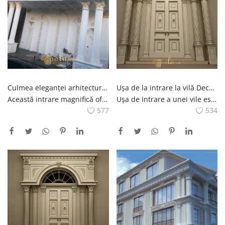
Culmea eleganței arhitecturale: decorațiuni din poliuretan și atingeri antice
Ușa de la intrare la vilă Decorație Plato, reînvie efectul antic cu atingeri moderne
Această intrare magnifică oferă o operă de artă prin combinarea celor mai elegante elemente ale designului arhitectural clasic cu nota modernă a coloanelor din poliuretan, care se ridică în puritatea capitelurilor de coloană corintică, nituiesc nobilimea acestei clădiri evidențiază caracterul exteriorului, în timp ce ornamentele și aplicațiile aurii acordă atenție la detalii de inspirație pentru cei care caută soluții moderne și stilate pentru decorarea exterioară clasică Sub ultimele lumini ale zilei, aceste detalii dovedesc cât de atemporală este eleganța arhitecturală.
Ușa de intrare a unei vile este un element care reflectă caracterul și gustul casei pentru oaspeți din momentul primului pas în casă. Decorul Plato joacă un rol cheie în întărirea acestei prime impresii, inspirată de arhitectura antică grecească și romană , platoul usii decorat cu coloane, arcade si sculpturi detaliate este atemporal chiar si in spatiile de locuit moderne In acest articol, vei descoperi cum sa adaugi un aspect modern in timp ce amenajezi usa de la intrarea vilei tale cu un efect antic sfaturi care vor face zona de intrare atât atractivă din punct de vedere vizual, cât și practică, adăugând nu numai caracteristici estetice, ci și funcționale.
577
534