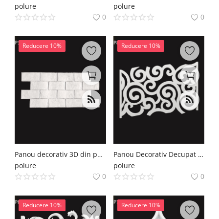
polure
polure
0
0
Reducere 10%
Reducere 10%
Panou decorativ 3D din poliuretan caramida 61x135 cm
Panou Decorativ Decupat din Poliuretan 71x100 cm
polure
polure
0
0
Reducere 10%
Reducere 10%