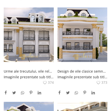
Urme ale trecutului, vile reînviate în stil clasic
Design de vile clasice semnate de Polure, perla esteticii
Imaginile prezentate sub titlul Urmele trecutului reînviat în vile în stil clasic reflectă vilele în stil clasic proiectate și construite cu experiență de compania Polure.Aceste vile oferă o atmosferă de neuitat îmbinând urmele trecutului cu stilul de viață modern de astăzi.Detalii impecabile și meticuloase manopera dezvăluie caracterul unic și estetica fiecărui proiect de vilă.Elemente precum decorațiuni interioare și exterioare, reliefuri, coloane și arcade din materiale poliuretanice reînvie splendoarea trecutului.Aceste vile deschid ușile unei atmosfere nostalgice pentru cei care îmbrățișează clasicul stil.
Imaginile prezentate sub titlul Classic Villa Designs Signed by Polure, Pearl of Aesthetics, reprezintă proiectele unice de vile clasice ale companiei Polure.Aceste design, care au atins cel mai înalt punct al esteticii, oferă o manoperă meticuloasă și o estetică atrăgătoare în fiecare detaliu.Aceste vile, implementate de echipele cu experiență Polure, sunt în perfectă armonie cu perioada perioadei.Își reflectă splendoarea printr-o interpretare modernă.Elemente precum detalii din poliuretan pe interiorul și exteriorul vilei, reliefuri, coloane și arcadele adaugă eleganță și sofisticare design-urilor de vilă.Aceste design unic de vile oferă o opțiune care ia în considerare estetica până la cel mai mic detaliu și atrage toate gusturile.
374
373