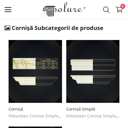
0
Cornișă Subcategorii de produse
Produse
lista de dorințe
Contact
Despre noi
Log in
Inregistreaza-te
Cornișă
Cornișă Simplă
RON (lei)
Poliuretan Cornise Simple Decoratiuni Casa
Poliuretan Cornise Simple Decoratiuni Casa
Limba