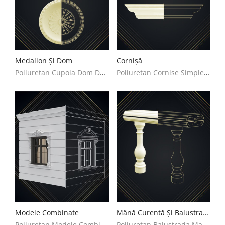
Medalion Și Dom
Cornișă
Poliuretan Cupola Dom Decoratiuni Casa
Poliuretan Cornise Simple Decoratiuni Casa
Modele Combinate
Mână Curentă Și Balustradă
Poliuretan Modele Combinate Decoratiuni Casa
Poliuretan Balustrada Mana Curenta Decoratiuni Casa