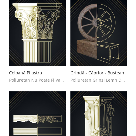
Coloană Pilastru
Grindă - Căprior - Bustean
Poliuretan Nu Poate Fi Vandut Decoratiuni Casa
Poliuretan Grinzi Lemn Decoratiuni Casa