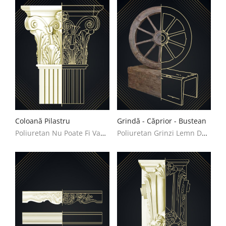
Coloană Pilastru
Grindă - Căprior - Bustean
Poliuretan Nu Poate Fi Vandut Decoratiuni Casa
Poliuretan Grinzi Lemn Decoratiuni Casa