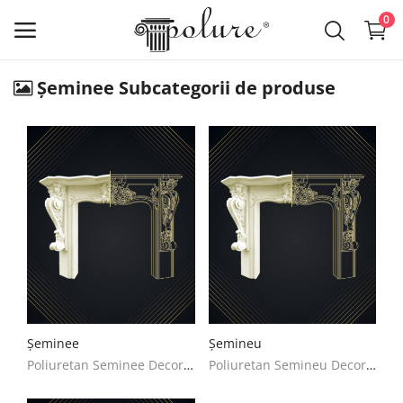
0
Șeminee Subcategorii de produse
Produse
lista de dorințe
Contact
Despre noi
Log in
Inregistreaza-te
Șeminee
Șemineu
RON (lei)
Poliuretan Seminee Decoratiuni Casa
Poliuretan Semineu Decoratiuni Casa
Limba