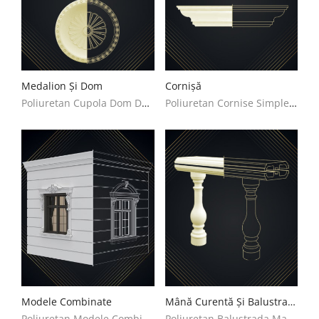
Medalion Și Dom
Cornișă
Poliuretan Cupola Dom Decoratiuni Casa
Poliuretan Cornise Simple Decoratiuni Casa
Modele Combinate
Mână Curentă Și Balustradă
Poliuretan Modele Combinate Decoratiuni Casa
Poliuretan Balustrada Mana Curenta Decoratiuni Casa